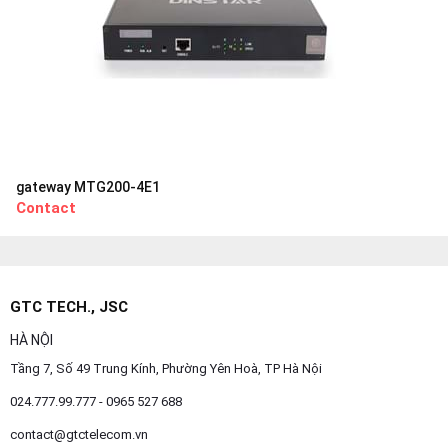
gateway MTG200-4E1
Contact
GTC TECH., JSC
HÀ NỘI
Tầng 7, Số 49 Trung Kính, Phường Yên Hoà, TP Hà Nội
024.777.99.777 - 0965 527 688
contact@gtctelecom.vn