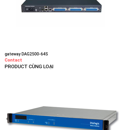
gateway DAG2500-64S
Contact
PRODUCT CÙNG LOẠI