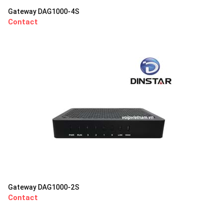
Gateway DAG1000-4S
Contact
Gateway DAG1000-2S
Contact