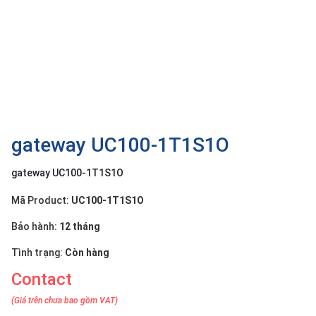
OTHOR
CATEGORY
Solution
Service
Support
Contact
gateway UC100-1T1S1O
Giới
gateway UC100-1T1S1O
thiệu
Mã Product:
UC100-1T1S1O
LANGUAGE
Bảo hành:
12 tháng
Tiếng
việt
Tình trạng:
Còn hàng
Contact
English
(Giá trên chưa bao gồm VAT)