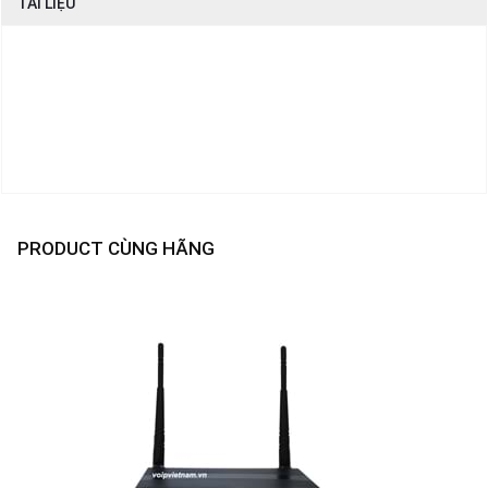
TÀI LIỆU
PRODUCT CÙNG HÃNG