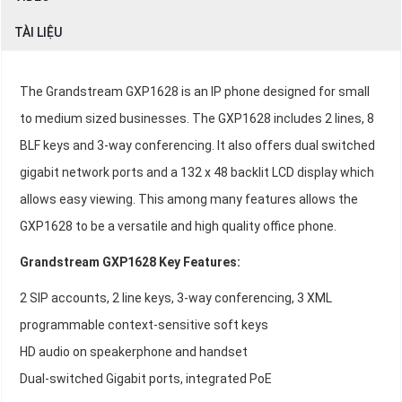
TÀI LIỆU
The Grandstream GXP1628 is an IP phone designed for small
to medium sized businesses. The GXP1628 includes 2 lines, 8
BLF keys and 3-way conferencing. It also offers dual switched
gigabit network ports and a 132 x 48 backlit LCD display which
allows easy viewing. This among many features allows the
GXP1628 to be a versatile and high quality office phone.
Grandstream GXP1628 Key Features:
2 SIP accounts, 2 line keys, 3-way conferencing, 3 XML
programmable context-sensitive soft keys
HD audio on speakerphone and handset
Dual-switched Gigabit ports, integrated PoE