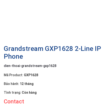
OTHOR
CATEGORY
Solution
Service
Support
Contact
Grandstream GXP1628 2-Line IP
Phone
Giới
thiệu
dien-thoai-grandstream-gxp1628
LANGUAGE
Mã Product:
GXP1628
Tiếng
Bảo hành:
12 tháng
việt
Tình trạng:
Còn hàng
English
Contact