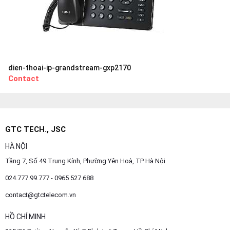
dien-thoai-ip-grandstream-gxp2170
Contact
GTC TECH., JSC
HÀ NỘI
Tầng 7, Số 49 Trung Kính, Phường Yên Hoà, TP Hà Nội
024.777.99.777 - 0965 527 688
contact@gtctelecom.vn
HỒ CHÍ MINH