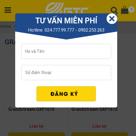
0
TƯ VẤN MIỄN PHÍ
CATEGORY
Home
Grandstream IP Phones
Hotline: 024.777.99.777 - 0902.253.263
PRODUCT
GRANDSTREAM IP PHONES
Tổng
đài
Điện
thoại
Tai
nghe
Gateway
Hội
Grandstream GXP1610
Grandstream GXP1615
nghị
SP
khác
Liên hệ
Liên hệ