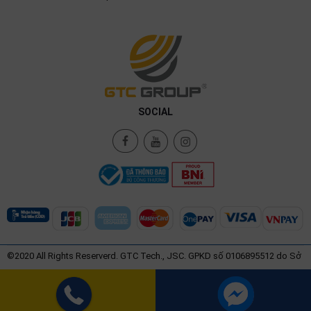
SOCIAL
©2020 All Rights Reserverd. GTC Tech., JSC. GPKD số 0106895512 do Sở
Kế Hoạch và Đầu Tư Thành Phố Hà Nội Cấp ngày 08/07/2015