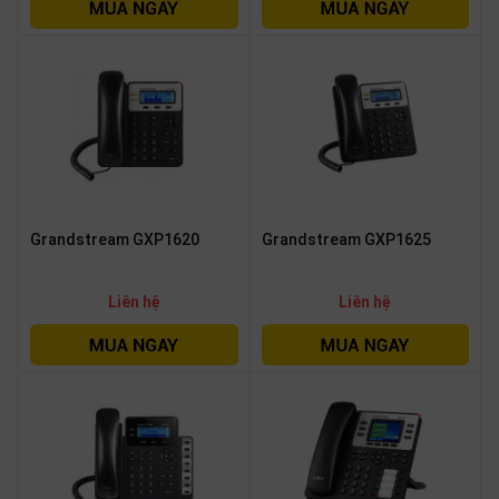
OTHOR
CATEGORY
Solution
Service
Support
Contact
Grandstream GXP1620
Grandstream GXP1625
Giới
thiệu
Liên hệ
Liên hệ
LANGUAGE
Tiếng
việt
English