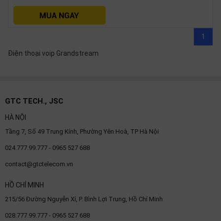
1
Điện thoại voip Grandstream
GTC TECH., JSC
HÀ NỘI
Tầng 7, Số 49 Trung Kính, Phường Yên Hoà, TP Hà Nội
024.777.99.777 - 0965 527 688
contact@gtctelecom.vn
HỒ CHÍ MINH
215/56 Đường Nguyễn Xí, P. Bình Lợi Trung, Hồ Chí Minh
028.777.99.777 - 0965 527 688