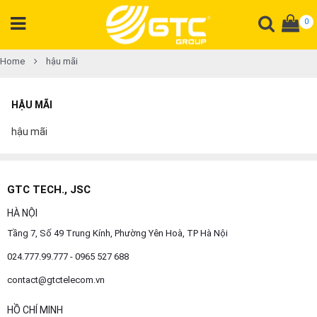
0
CATEGORY
Home
hậu mãi
PRODUCT
HẬU MÃI
Tổng
đài
hậu mãi
Điện
thoại
Tai
GTC TECH., JSC
nghe
HÀ NỘI
Gateway
Tầng 7, Số 49 Trung Kính, Phường Yên Hoà, TP Hà Nội
Hội
nghị
024.777.99.777 - 0965 527 688
contact@gtctelecom.vn
SP
khác
HỒ CHÍ MINH