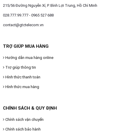
OTHOR
215/56 Đường Nguyễn Xí, P. Bình Lợi Trung, Hồ Chí Minh
CATEGORY
028.777.99.777 - 0965 527 688
contact@gtctelecom.vn
Solution
Service
TRỢ GIÚP MUA HÀNG
Support
Hướng dẫn mua hàng online
Contact
Trợ giúp thông tin
Giới
thiệu
Hình thức thanh toán
Hình thức mua hàng
LANGUAGE
Tiếng
việt
CHÍNH SÁCH & QUY ĐỊNH
English
Chính sách vận chuyển
Chính sách bảo hành