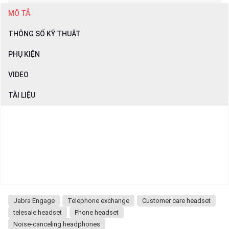
MÔ TẢ
THÔNG SỐ KỸ THUẬT
PHỤ KIỆN
VIDEO
TÀI LIỆU
Jabra Engage
Telephone exchange
Customer care headset
telesale headset
Phone headset
Noise-canceling headphones