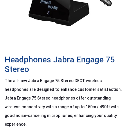
OTHOR
CATEGORY
Solution
Service
Support
Contact
Headphones Jabra Engage 75
Stereo
Giới
thiệu
The all-new Jabra Engage 75 Stereo DECT wireless
LANGUAGE
headphones are designed to enhance customer satisfaction.
Jabra Engage 75 Stereo headphones offer outstanding
Tiếng
việt
wireless connectivity with a range of up to 150m / 490ft with
English
good noise-canceling microphones, enhancing your quality
experience.