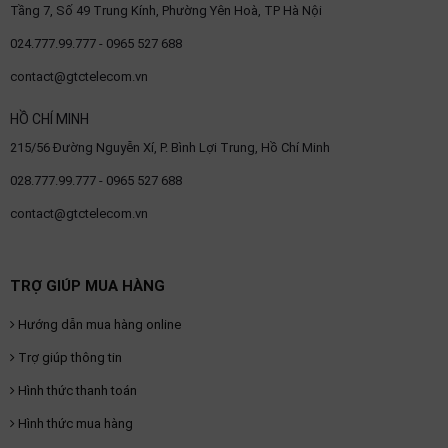
Tầng 7, Số 49 Trung Kính, Phường Yên Hoà, TP Hà Nội
OTHOR
024.777.99.777 - 0965 527 688
CATEGORY
contact@gtctelecom.vn
Solution
HỒ CHÍ MINH
Service
215/56 Đường Nguyễn Xí, P. Bình Lợi Trung, Hồ Chí Minh
Support
028.777.99.777 - 0965 527 688
Contact
contact@gtctelecom.vn
Giới
thiệu
TRỢ GIÚP MUA HÀNG
LANGUAGE
Hướng dẫn mua hàng online
Tiếng
việt
Trợ giúp thông tin
Hình thức thanh toán
English
Hình thức mua hàng