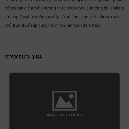
OTHOR
cứng (gần giống với phương thức hoạt động của tổng đài analog)
CATEGORY
và tổng đài phần mềm cài đặt và sử dụng bằng kết nối với máy
Solution
chủ trực tuyến áp dụng mô hình điện toán đám mây.
Service
Support
Contact
SERVICE LIÊN QUAN
Giới
thiệu
LANGUAGE
Tiếng
việt
English