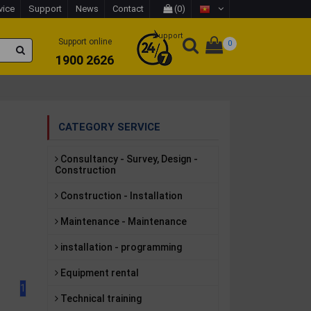
vice
Support
News
Contact
(0)
Support
Support online
0
1900 2626
CATEGORY SERVICE
Consultancy - Survey, Design -
Construction
Construction - Installation
Maintenance - Maintenance
installation - programming
Equipment rental
1
Technical training