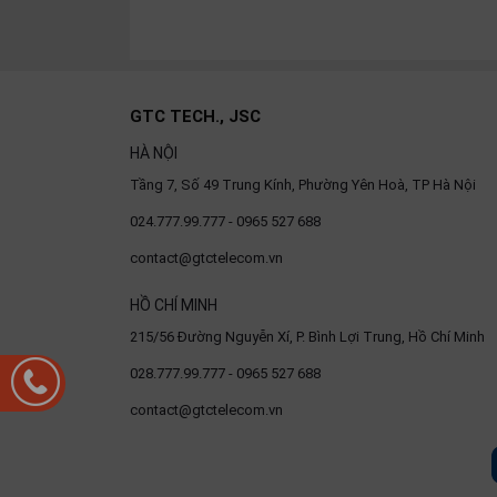
OTHOR
CATEGORY
Solution
GTC TECH., JSC
Service
HÀ NỘI
Support
Tầng 7, Số 49 Trung Kính, Phường Yên Hoà, TP Hà Nội
Contact
024.777.99.777 - 0965 527 688
Giới
contact@gtctelecom.vn
thiệu
HỒ CHÍ MINH
LANGUAGE
215/56 Đường Nguyễn Xí, P. Bình Lợi Trung, Hồ Chí Minh
028.777.99.777 - 0965 527 688
Tiếng
việt
contact@gtctelecom.vn
English