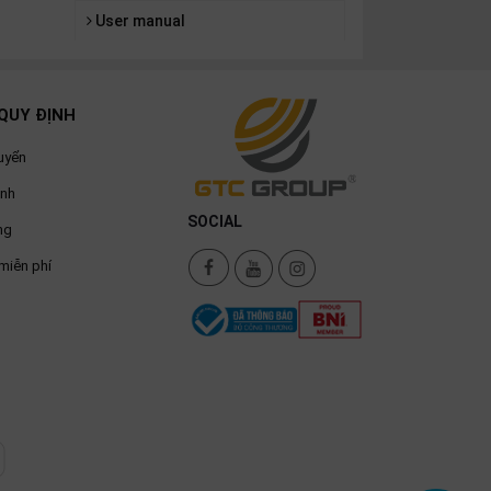
User manual
QUY ĐỊNH
uyển
ành
SOCIAL
ng
miễn phí