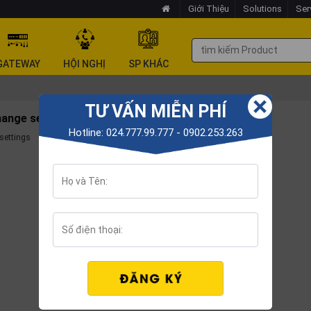
Giới Thiệu
Solutions
Ser
GATEWAY
HỘI NGHỊ
SP KHÁC
TƯ VẤN MIỄN PHÍ
hange settings
Hotline: 024.777.99.777 - 0902.253.263
settings