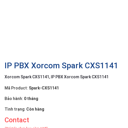
OTHOR
CATEGORY
Solution
Service
Support
Contact
IP PBX Xorcom Spark CXS1141
Giới
thiệu
Xorcom Spark CXS1141, IP PBX Xorcom Spark CXS1141
LANGUAGE
Mã Product:
Spark-CXS1141
Tiếng
Bảo hành:
0 tháng
việt
Tình trạng:
Còn hàng
English
Contact