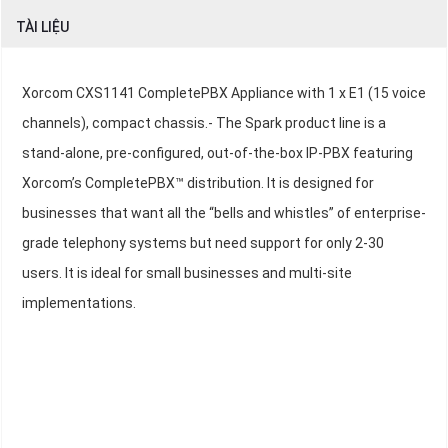
TÀI LIỆU
Xorcom CXS1141 CompletePBX Appliance with 1 x E1 (15 voice
channels), compact chassis.- The Spark product line is a
stand-alone, pre-configured, out-of-the-box IP-PBX featuring
Xorcom’s CompletePBX™ distribution. It is designed for
businesses that want all the “bells and whistles” of enterprise-
grade telephony systems but need support for only 2-30
users. It is ideal for small businesses and multi-site
implementations.