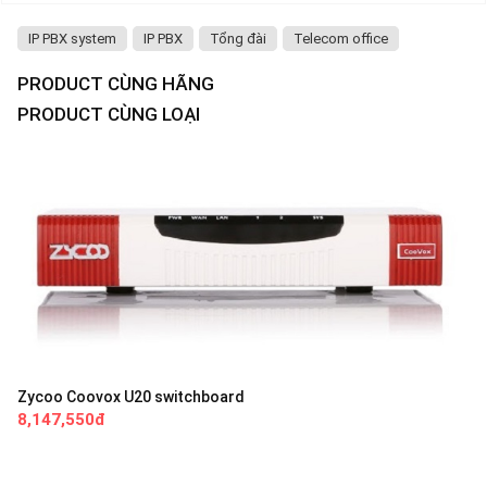
IP PBX system
IP PBX
Tổng đài
Telecom office
PRODUCT CÙNG HÃNG
PRODUCT CÙNG LOẠI
Zycoo Coovox U20 switchboard
8,147,550đ