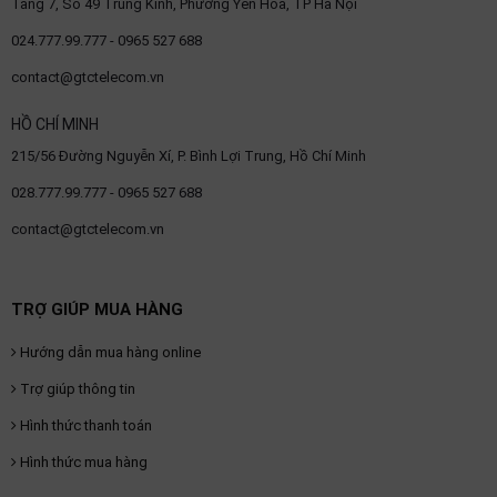
Tầng 7, Số 49 Trung Kính, Phường Yên Hoà, TP Hà Nội
024.777.99.777 - 0965 527 688
contact@gtctelecom.vn
HỒ CHÍ MINH
215/56 Đường Nguyễn Xí, P. Bình Lợi Trung, Hồ Chí Minh
028.777.99.777 - 0965 527 688
contact@gtctelecom.vn
TRỢ GIÚP MUA HÀNG
Hướng dẫn mua hàng online
Trợ giúp thông tin
Hình thức thanh toán
Hình thức mua hàng