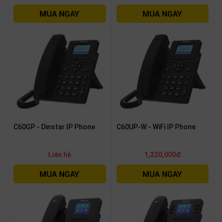
OTHOR
CATEGORY
Solution
Service
Support
Contact
Giới
thiệu
C60GP - Dinstar IP Phone
C60UP-W - WiFi IP Phone
LANGUAGE
Liên hệ
1,220,000đ
Tiếng
việt
English