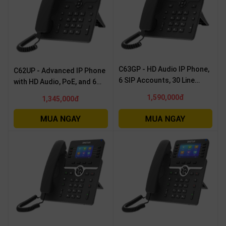
C63GP - HD Audio IP Phone,
C62UP - Advanced IP Phone
6 SIP Accounts, 30 Line
with HD Audio, PoE, and 6
Keys, PoE
SIP Accounts
1,590,000đ
1,345,000đ