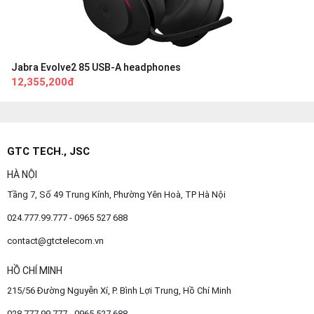
Jabra Evolve2 85 USB-A headphones
12,355,200đ
GTC TECH., JSC
HÀ NỘI
Tầng 7, Số 49 Trung Kính, Phường Yên Hoà, TP Hà Nội
024.777.99.777 - 0965 527 688
contact@gtctelecom.vn
HỒ CHÍ MINH
215/56 Đường Nguyễn Xí, P. Bình Lợi Trung, Hồ Chí Minh
028.777.99.777 - 0965 527 688