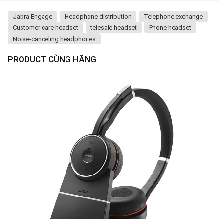
Jabra Engage
Headphone distribution
Telephone exchange
Customer care headset
telesale headset
Phone headset
Noise-canceling headphones
PRODUCT CÙNG HÃNG