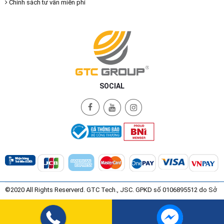
Chính sách tư vấn miễn phí
SOCIAL
©2020 All Rights Reserverd. GTC Tech., JSC. GPKD số 0106895512 do Sở
Kế Hoạch và Đầu Tư Thành Phố Hà Nội Cấp ngày 08/07/2015