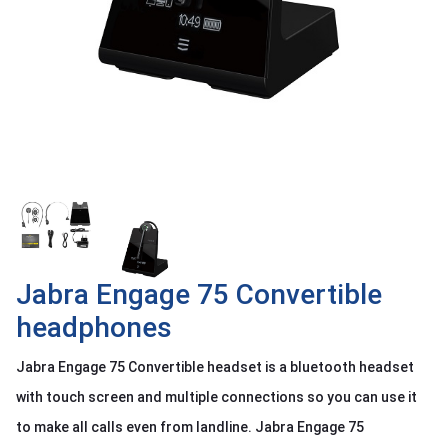
OTHOR
CATEGORY
Solution
Service
Support
Contact
Giới
thiệu
Jabra Engage 75 Convertible
LANGUAGE
headphones
Tiếng
việt
Jabra Engage 75 Convertible headset is a bluetooth headset
English
with touch screen and multiple connections so you can use it
to make all calls even from landline. Jabra Engage 75