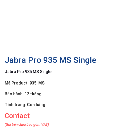
OTHOR
CATEGORY
Solution
Service
Support
Contact
Jabra Pro 935 MS Single
Giới
Jabra Pro 935 MS Single
thiệu
Mã Product:
935-MS
LANGUAGE
Bảo hành:
12 tháng
Tiếng
việt
Tình trạng:
Còn hàng
Contact
English
(Giá trên chưa bao gồm VAT)