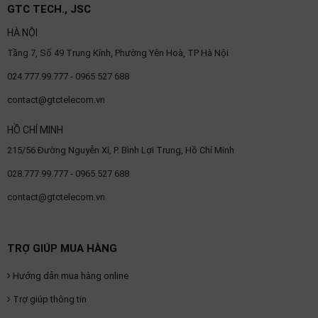
GTC TECH., JSC
OTHOR
CATEGORY
HÀ NỘI
Tầng 7, Số 49 Trung Kính, Phường Yên Hoà, TP Hà Nội
Solution
024.777.99.777 - 0965 527 688
Service
contact@gtctelecom.vn
Support
HỒ CHÍ MINH
Contact
215/56 Đường Nguyễn Xí, P. Bình Lợi Trung, Hồ Chí Minh
Giới
028.777.99.777 - 0965 527 688
thiệu
contact@gtctelecom.vn
LANGUAGE
Tiếng
TRỢ GIÚP MUA HÀNG
việt
Hướng dẫn mua hàng online
English
Trợ giúp thông tin