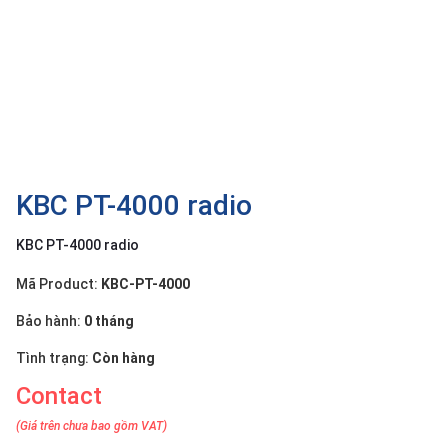
OTHOR
CATEGORY
Solution
Service
Support
Contact
KBC PT-4000 radio
Giới
KBC PT-4000 radio
thiệu
Mã Product:
KBC-PT-4000
LANGUAGE
Bảo hành:
0 tháng
Tiếng
việt
Tình trạng:
Còn hàng
Contact
English
(Giá trên chưa bao gồm VAT)