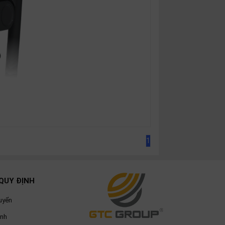
1
QUY ĐỊNH
uyển
ành