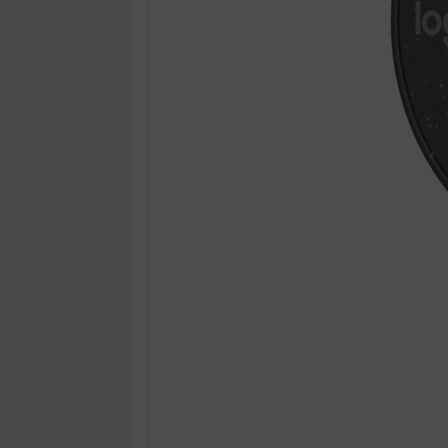
OTHOR
CATEGORY
Solution
Service
Support
Contact
Giới
thiệu
LANGUAGE
Tiếng
việt
English