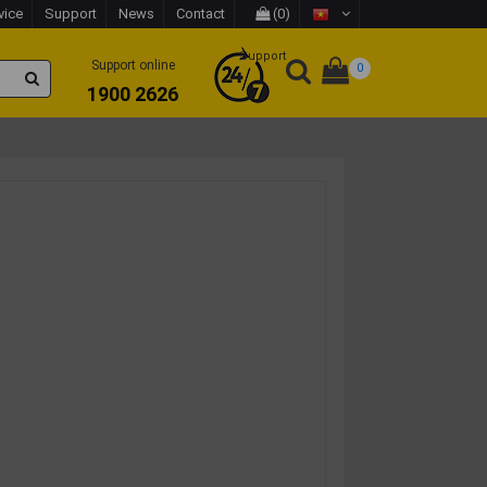
vice
Support
News
Contact
(0)
Support
Support online
0
1900 2626