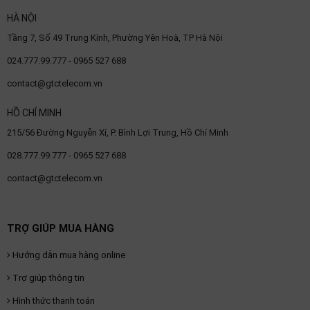
OTHOR
HÀ NỘI
CATEGORY
Tầng 7, Số 49 Trung Kính, Phường Yên Hoà, TP Hà Nội
024.777.99.777 - 0965 527 688
Solution
contact@gtctelecom.vn
Service
Support
HỒ CHÍ MINH
215/56 Đường Nguyễn Xí, P. Bình Lợi Trung, Hồ Chí Minh
Contact
028.777.99.777 - 0965 527 688
Giới
thiệu
contact@gtctelecom.vn
LANGUAGE
TRỢ GIÚP MUA HÀNG
Tiếng
việt
Hướng dẫn mua hàng online
English
Trợ giúp thông tin
Hình thức thanh toán