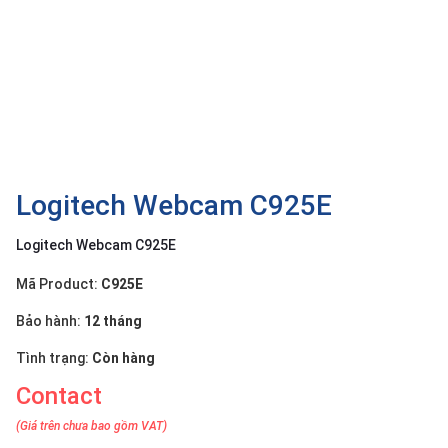
OTHOR
CATEGORY
Solution
Service
Support
Contact
Logitech Webcam C925E
Giới
Logitech Webcam C925E
thiệu
Mã Product:
C925E
LANGUAGE
Bảo hành:
12 tháng
Tiếng
việt
Tình trạng:
Còn hàng
Contact
English
(Giá trên chưa bao gồm VAT)