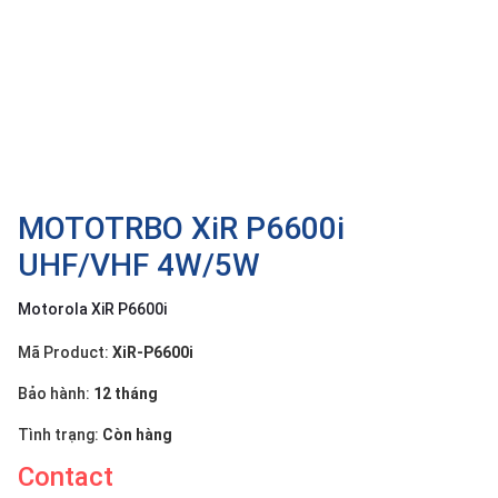
OTHOR
CATEGORY
Solution
Service
Support
Contact
MOTOTRBO XiR P6600i
UHF/VHF 4W/5W
Giới
thiệu
Motorola XiR P6600i
LANGUAGE
Mã Product:
XiR-P6600i
Tiếng
Bảo hành:
12 tháng
việt
Tình trạng:
Còn hàng
English
Contact