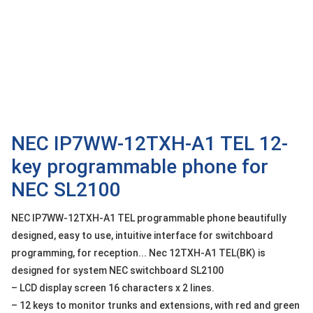
OTHOR
CATEGORY
Solution
Service
Support
Contact
NEC IP7WW-12TXH-A1 TEL 12-
key programmable phone for
Giới
thiệu
NEC SL2100
LANGUAGE
NEC IP7WW-12TXH-A1 TEL programmable phone beautifully
designed, easy to use, intuitive interface for switchboard
Tiếng
việt
programming, for reception... Nec 12TXH-A1 TEL(BK) is
designed for system NEC switchboard SL2100
English
– LCD display screen 16 characters x 2 lines.
– 12 keys to monitor trunks and extensions, with red and green