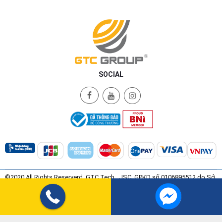
SOCIAL
©2020 All Rights Reserverd. GTC Tech., JSC. GPKD số 0106895512 do Sở
Kế Hoạch và Đầu Tư Thành Phố Hà Nội Cấp ngày 08/07/2015