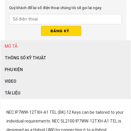
Quý khách để lại số điện thoại chúng tôi sẽ gọi lại ngay.
MÔ TẢ
THÔNG SỐ KỸ THUẬT
PHỤ KIỆN
VIDEO
TÀI LIỆU
NEC IP7WW-12TXH-A1 TEL (BK) 12 Keys can be tailored to your
individual requirements. NEC SL2100 IP7WW-12TXH-A1 TEL is
designed as a Hybrid (4W) by connecting it to a Hybrid