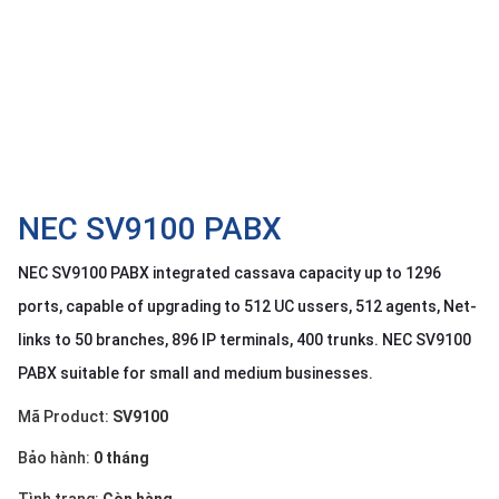
OTHOR
CATEGORY
Solution
Service
Support
Contact
NEC SV9100 PABX
Giới
NEC SV9100 PABX integrated cassava capacity up to 1296
thiệu
ports, capable of upgrading to 512 UC ussers, 512 agents, Net-
LANGUAGE
links to 50 branches, 896 IP terminals, 400 trunks. NEC SV9100
PABX suitable for small and medium businesses.
Tiếng
việt
Mã Product:
SV9100
English
Bảo hành:
0 tháng