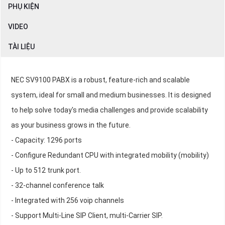
PHỤ KIỆN
VIDEO
TÀI LIỆU
NEC SV9100 PABX is a robust, feature-rich and scalable
system, ideal for small and medium businesses. It is designed
to help solve today's media challenges and provide scalability
as your business grows in the future.
- Capacity: 1296 ports
- Configure Redundant CPU with integrated mobility (mobility)
- Up to 512 trunk port.
- 32-channel conference talk
- Integrated with 256 voip channels
- Support Multi-Line SIP Client, multi-Carrier SIP.