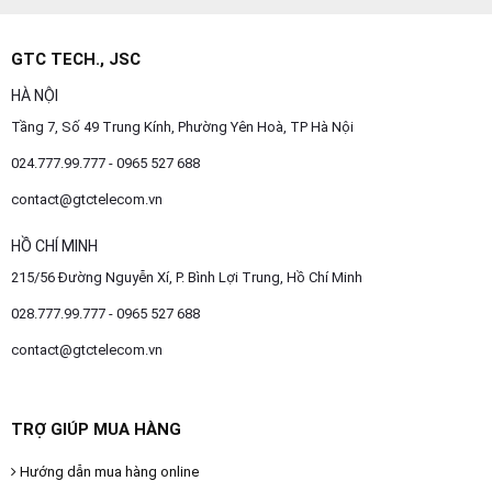
GTC TECH., JSC
HÀ NỘI
Tầng 7, Số 49 Trung Kính, Phường Yên Hoà, TP Hà Nội
024.777.99.777 - 0965 527 688
contact@gtctelecom.vn
HỒ CHÍ MINH
215/56 Đường Nguyễn Xí, P. Bình Lợi Trung, Hồ Chí Minh
028.777.99.777 - 0965 527 688
contact@gtctelecom.vn
TRỢ GIÚP MUA HÀNG
Hướng dẫn mua hàng online