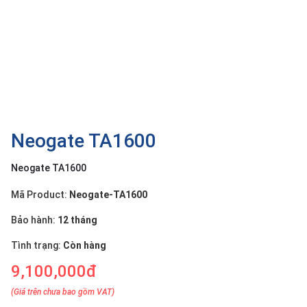
OTHOR
CATEGORY
Solution
Service
Support
Contact
Neogate TA1600
Giới
Neogate TA1600
thiệu
Mã Product:
Neogate-TA1600
LANGUAGE
Bảo hành:
12 tháng
Tiếng
việt
Tình trạng:
Còn hàng
9,100,000đ
English
(Giá trên chưa bao gồm VAT)