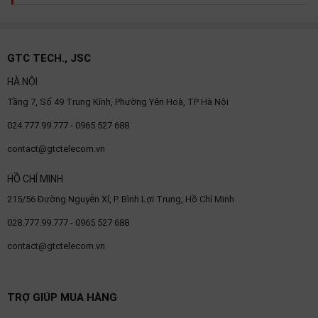
GTC TECH., JSC
HÀ NỘI
Tầng 7, Số 49 Trung Kính, Phường Yên Hoà, TP Hà Nội
024.777.99.777 - 0965 527 688
contact@gtctelecom.vn
HỒ CHÍ MINH
215/56 Đường Nguyễn Xí, P. Bình Lợi Trung, Hồ Chí Minh
028.777.99.777 - 0965 527 688
contact@gtctelecom.vn
TRỢ GIÚP MUA HÀNG