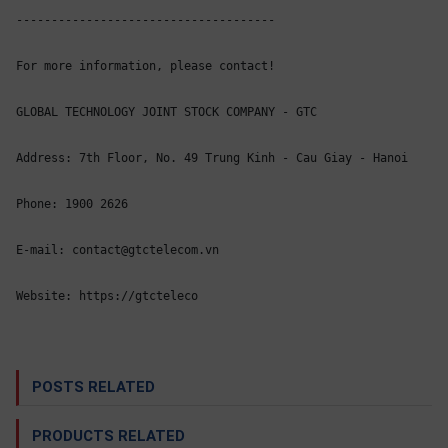
OTHOR
-------------------------------------

CATEGORY
For more information, please contact!

Solution
GLOBAL TECHNOLOGY JOINT STOCK COMPANY - GTC

Service
Address: 7th Floor, No. 49 Trung Kinh - Cau Giay - Hanoi

Support
Contact
Phone: 1900 2626

Giới
thiệu
E-mail: contact@gtctelecom.vn

LANGUAGE
Website: https://gtcteleco
Tiếng
việt
POSTS RELATED
English
PRODUCTS RELATED