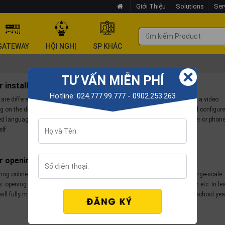
Giới Thiệu
Solutions
Ser
GATEWAY
HỘI NGHỊ
SP KHÁC
TƯ VẤN MIỄN PHÍ
or installing Vietnamese on Zoom
Hotline: 024.777.99.777 - 0902.253.263
re different ways to change the language when you are using Zoom for a video
g on the device you are using, you can easily go through the process and configur
ed language. You can easily convert the Zoom language on your computer or phone
elf
or opening online classes with Zoom
zing online classes, Zoom video conferencing is also used to organize large-scale
s: opening ceremony 2021-2022, closing ceremony, graduation ceremony, etc. In le
ill fully master Zoom Pro software to deploy for the opening of the new school yea