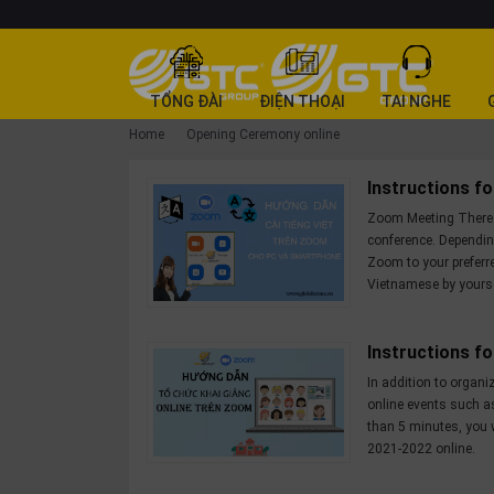
CATEGORY
TỔNG ĐÀI
ĐIỆN THOẠI
TAI NGHE
PRODUCT
Home
Opening Ceremony online
Tổng
Instructions f
đài
Zoom Meeting There a
Điện
conference. Dependin
thoại
Zoom to your preferr
Tai
Vietnamese by yours
nghe
Gateway
Instructions f
Hội
In addition to organi
nghị
online events such a
than 5 minutes, you w
SP
2021-2022 online.
khác