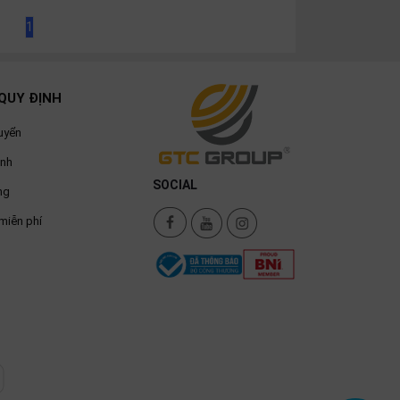
1
QUY ĐỊNH
uyển
ành
SOCIAL
ng
miễn phí