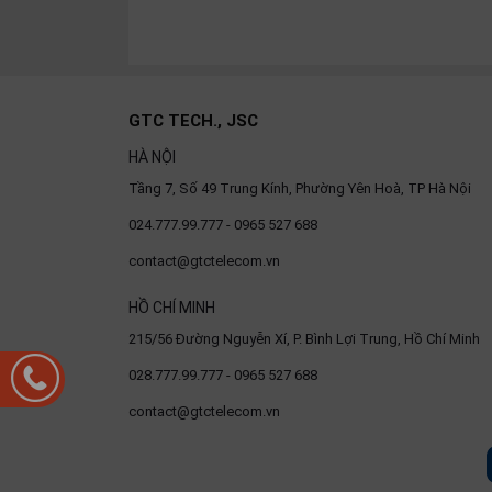
OTHOR
CATEGORY
Solution
GTC TECH., JSC
Service
HÀ NỘI
Support
Tầng 7, Số 49 Trung Kính, Phường Yên Hoà, TP Hà Nội
Contact
024.777.99.777 - 0965 527 688
Giới
contact@gtctelecom.vn
thiệu
HỒ CHÍ MINH
LANGUAGE
215/56 Đường Nguyễn Xí, P. Bình Lợi Trung, Hồ Chí Minh
Tiếng
028.777.99.777 - 0965 527 688
việt
contact@gtctelecom.vn
English