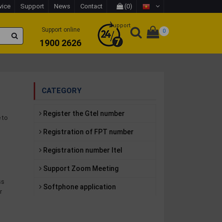
vice
Support
News
Contact
(0)
Support
Support online
0
1900 2626
CATEGORY
e
Register the Gtel number
 to
Registration of FPT number
Registration number Itel
Support Zoom Meeting
ss
Softphone application
r