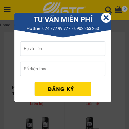
0
TƯ VẤN MIỄN PHÍ
CATEGORY
Home
Panasonic KX-TGD
Hotline: 024.777.99.777 - 0902.253.263
PRODUCT
Tổng
đài
Điện
thoại
Tai
nghe
Panasonic Phone KX-
Panasonic Phone KX-
Gateway
TGD624
TGD623
Hội
Liên hệ
Liên hệ
nghị
SP
khác