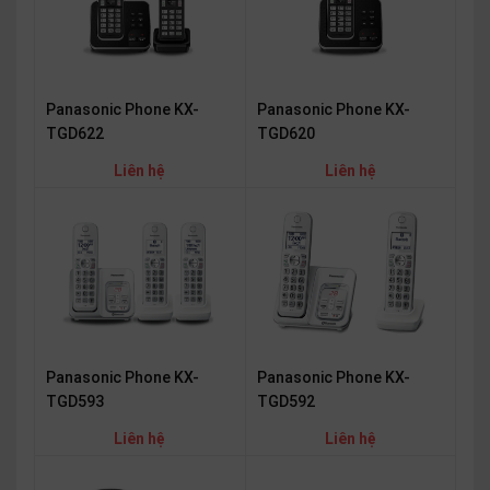
OTHOR
CATEGORY
Solution
Panasonic Phone KX-
Panasonic Phone KX-
TGD622
TGD620
Service
Liên hệ
Liên hệ
Support
Contact
Giới
thiệu
LANGUAGE
Tiếng
Panasonic Phone KX-
Panasonic Phone KX-
việt
TGD593
TGD592
English
Liên hệ
Liên hệ