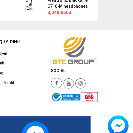
Plantronic Blackwire
C710-M headphones
3,348,660đ
QUY ĐỊNH
uyển
ành
SOCIAL
ng
miễn phí