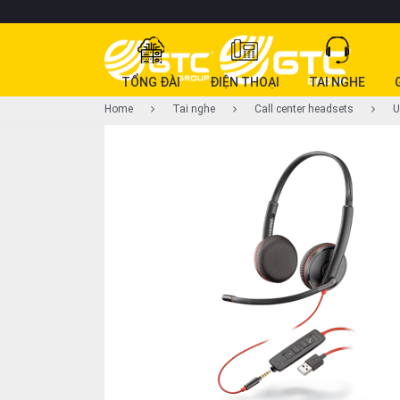
CATEGORY
TỔNG ĐÀI
ĐIỆN THOẠI
TAI NGHE
PRODUCT
Home
Tai nghe
Call center headsets
U
Tổng
đài
Điện
thoại
Tai
nghe
Gateway
Hội
nghị
SP
khác