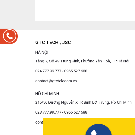
GTC TECH., JSC
HÀ NỘI
Tầng 7, Số 49 Trung Kính, Phường Yên Hoà, TP Hà Nội
024.777.99.777 - 0965 527 688
contact@gtctelecom.vn
HỒ CHÍ MINH
215/56 Đường Nguyễn Xí, P. Bình Lợi Trung, Hồ Chí Minh
028.777.99.777 - 0965 527 688
contact@gtctelecom.vn