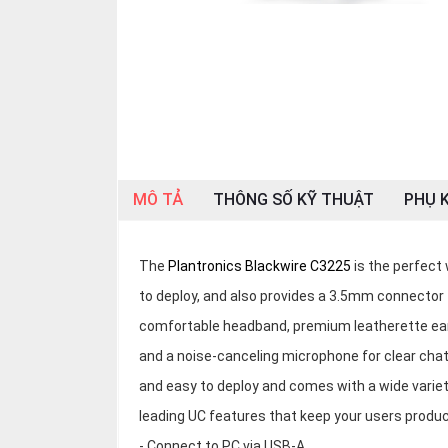
OTHOR
CATEGORY
Solution
Service
Support
Contact
MÔ TẢ
THÔNG SỐ KỸ THUẬT
PHỤ K
Giới
thiệu
The
Plantronics Blackwire C3225
is the perfect 
to deploy, and also provides a 3.5mm connector
LANGUAGE
comfortable headband, premium leatherette ear 
Tiếng
việt
and a noise-canceling microphone for clear chat
and easy to deploy and comes with a wide varie
English
leading UC features that keep your users produ
- Connect to PC via USB-A