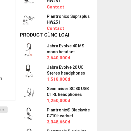
HW261
Contact
Plantronics Supraplus
HW251
Contact
PRODUCT CÙNG LOẠI
Jabra Evolve 40 MS
mono headset
2,640,000đ
Jabra Evolve 20 UC
Stereo headphones
em
1,518,000đ
Sennheiser SC 30 USB
CTRL headphones
1,250,000đ
Plantronic® Blackwire
set
C710 headset
3,348,660đ