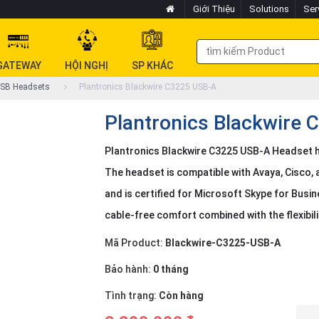
Giới Thiệu
Solutions
Ser
GATEWAY
HỘI NGHỊ
SP KHÁC
SB Headsets
Plantronics Blackwire C3225 USB-A
Plantronics Blackwire
Plantronics Blackwire C3225 USB-A Headset 
The headset is compatible with Avaya, Cisco
and is certified for Microsoft Skype for Busi
cable-free comfort combined with the flexibili
Mã Product:
Blackwire-C3225-USB-A
Bảo hành:
0 tháng
Tình trạng:
Còn hàng