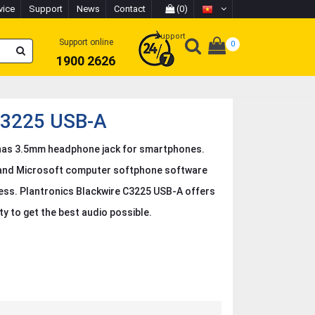
vice
Support
News
Contact
(0)
Support
Support online
0
1900 2626
 C3225 USB-A
has 3.5mm headphone jack for smartphones.
, and Microsoft computer softphone software
ness. Plantronics Blackwire C3225 USB-A offers
ty to get the best audio possible.