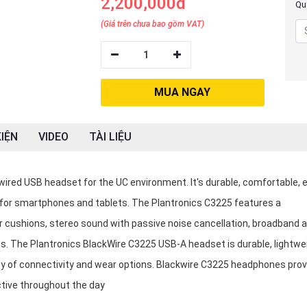
2,200,000đ
Quý
(Giá trên chưa bao gồm VAT)
1
MUA NGAY
IỆN
VIDEO
TÀI LIỆU
wired USB headset for the UC environment. It's durable, comfortable, 
 for smartphones and tablets. The Plantronics C3225 features a
cushions, stereo sound with passive noise cancellation, broadband a
s. The Plantronics BlackWire C3225 USB-A headset is durable, lightwe
ty of connectivity and wear options. Blackwire C3225 headphones prov
ctive throughout the day