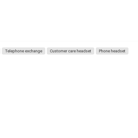
Telephone exchange
Customer care headset
Phone headset