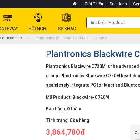
Giới Thiệu
Solutions
Ser
GATEWAY
HỘI NGHỊ
SP KHÁC
SB Headsets
Plantronics Blackwire C720M headphones
Plantronics Blackwire
Plantronics Blackwire C720M is the advanced 
group. Plantronics Blackwire C720M headphon
seamlessly integrate PC (or Mac) and Bluetoo
Mã Product:
Blackwire-C720M
Bảo hành:
0 tháng
Tình trạng:
Còn hàng
3,864,780đ
Quý