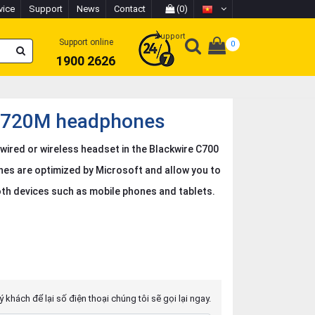
vice
Support
News
Contact
(0)
Support
Support online
0
1900 2626
 C720M headphones
wired or wireless headset in the Blackwire C700
es are optimized by Microsoft and allow you to
th devices such as mobile phones and tablets.
 khách để lại số điện thoại chúng tôi sẽ gọi lại ngay.