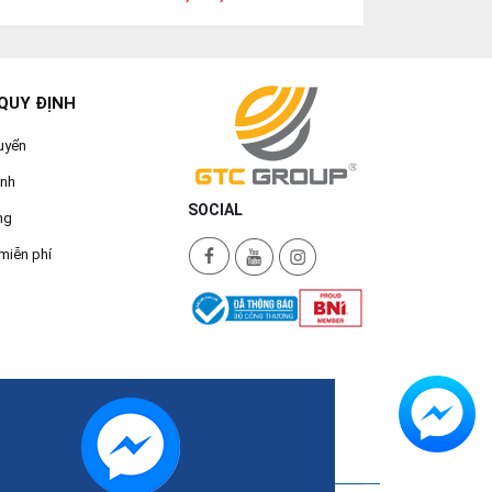
QUY ĐỊNH
uyển
ành
SOCIAL
ng
miễn phí