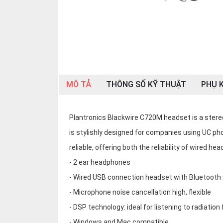
OTHOR
CATEGORY
Solution
Service
Support
MÔ TẢ
THÔNG SỐ KỸ THUẬT
PHỤ K
Contact
Giới
Plantronics Blackwire C720M headset is a stereo
thiệu
is stylishly designed for companies using UC p
reliable, offering both the reliability of wired he
LANGUAGE
- 2 ear headphones
Tiếng
việt
- Wired USB connection headset with Bluetooth
- Microphone noise cancellation high, flexible
English
- DSP technology: ideal for listening to radiatio
- Windows and Mac compatible