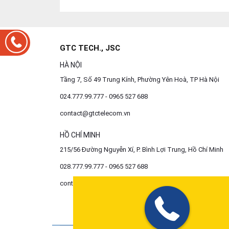
GTC TECH., JSC
HÀ NỘI
Tầng 7, Số 49 Trung Kính, Phường Yên Hoà, TP Hà Nội
024.777.99.777 - 0965 527 688
contact@gtctelecom.vn
HỒ CHÍ MINH
215/56 Đường Nguyễn Xí, P. Bình Lợi Trung, Hồ Chí Minh
028.777.99.777 - 0965 527 688
contact@gtctelecom.vn