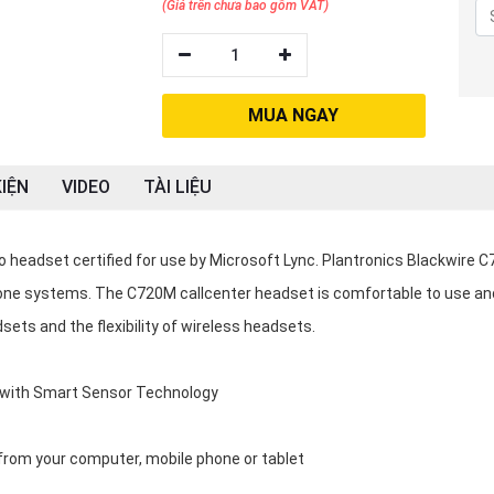
(Giá trên chưa bao gồm VAT)
1
MUA NGAY
IỆN
VIDEO
TÀI LIỆU
 headset certified for use by Microsoft Lync. Plantronics Blackwire 
hone systems. The C720M callcenter headset is comfortable to use an
adsets and the flexibility of wireless headsets.
 with Smart Sensor Technology
n from your computer, mobile phone or tablet