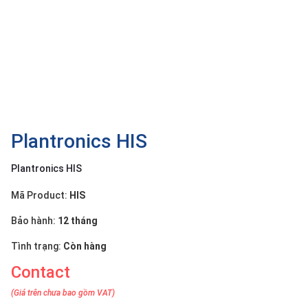
OTHOR
CATEGORY
Solution
Service
Support
Contact
Plantronics HIS
Giới
Plantronics HIS
thiệu
Mã Product:
HIS
LANGUAGE
Bảo hành:
12 tháng
Tiếng
việt
Tình trạng:
Còn hàng
Contact
English
(Giá trên chưa bao gồm VAT)