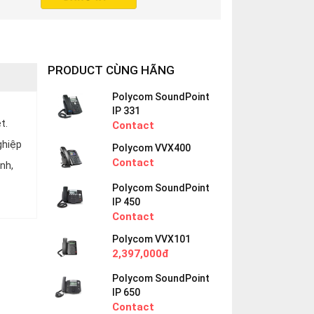
PRODUCT CÙNG HÃNG
Polycom SoundPoint
IP 331
t.
Contact
ghiệp
Polycom VVX400
Contact
nh,
Polycom SoundPoint
IP 450
Contact
Polycom VVX101
2,397,000đ
Polycom SoundPoint
IP 650
Contact