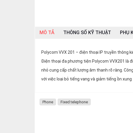
OTHOR
CATEGORY
Solution
MÔ TẢ
THÔNG SỐ KỸ THUẬT
PHỤ K
Service
Support
Polycom VVX 201 – điện thoại IP truyền thông ki
Contact
Điện thoại đa phương tiện Polycom VVX201 là đi
Giới
nhỏ cung cấp chất lượng âm thanh rõ ràng. Công
thiệu
với việc loại bỏ tiếng vang và giảm tiếng ồn xun
LANGUAGE
Tiếng
Phone
Fixed telephone
việt
English