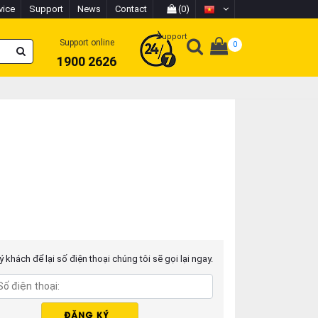
vice
Support
News
Contact
(0)
Support
Support online
0
1900 2626
 khách để lại số điện thoại chúng tôi sẽ gọi lại ngay.