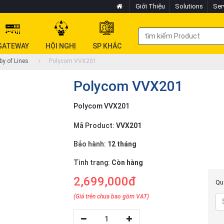
Giới Thiệu
Solutions
Ser
GATEWAY
HỘI NGHỊ
SP KHÁC
by of Lines
Polycom VVX201
Polycom VVX201
Polycom VVX201
Mã Product:
VVX201
Bảo hành:
12 tháng
Tình trạng:
Còn hàng
2,699,000đ
Quý
(Giá trên chưa bao gồm VAT)
1