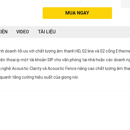
MUA NGAY
IỆN
VIDEO
TÀI LIỆU
nh doanh tối ưu với chất lượng âm thanh HD, 02 line và 02 cổng Etherne
ện thoại ip một tài khoản SIP cho văn phòng tại nhà hoặc các doanh n
 nghệ Acoustic Clarity và Acoustic Fence nâng cao chất lượng âm tha
g quanh tăng cường hiệu suất của giọng nói.