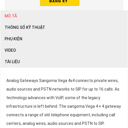
MÔ TẢ
THÔNG SỐ KỸ THUẬT
PHỤ KIỆN
VIDEO
TÀI LIỆU
Analog Gateways Sangoma Vega 4x4 connects private wires,
audio sources and PSTN networks to SIP for up to 16 calls. As
technology advances with VoIP, some of the legacy
infrastructure is left behind. The sangoma Vega 4 × 4 gateway
connects a range of old telephone equipment, including call
centers, analog wires, audio sources and PSTN to SIP.