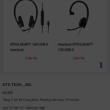
OTHOR
CATEGORY
Solution
Service
Support
EPOS ADAPT 160 USB II
Headset EPOS ADAPT
Contact
headset
130 USB II
Giới
Liên hệ
Liên hệ
thiệu
1
LANGUAGE
Tiếng
GTC TECH., JSC
việt
HÀ NỘI
English
Tầng 7, Số 49 Trung Kính, Phường Yên Hoà, TP Hà Nội
024.777.99.777 - 0965 527 688