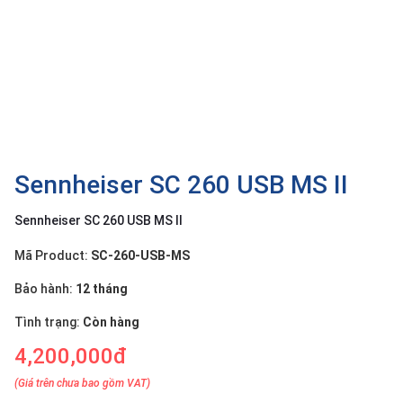
OTHOR
CATEGORY
Solution
Service
Support
Contact
Sennheiser SC 260 USB MS II
Giới
Sennheiser SC 260 USB MS II
thiệu
Mã Product:
SC-260-USB-MS
LANGUAGE
Bảo hành:
12 tháng
Tiếng
việt
Tình trạng:
Còn hàng
4,200,000đ
English
(Giá trên chưa bao gồm VAT)