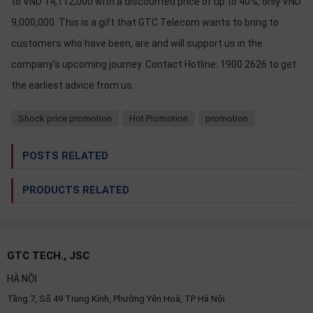
to VND 14,112,000 with a discounted price of up to 40%, only VND
OTHOR
9,000,000. This is a gift that GTC Telecom wants to bring to
CATEGORY
customers who have been, are and will support us in the
Solution
company's upcoming journey. Contact Hotline: 1900 2626 to get
the earliest advice from us.
Service
Support
Shock price promotion
Hot Promotion
promotion
Contact
POSTS RELATED
Giới
thiệu
PRODUCTS RELATED
LANGUAGE
Tiếng
việt
GTC TECH., JSC
English
HÀ NỘI
Tầng 7, Số 49 Trung Kính, Phường Yên Hoà, TP Hà Nội