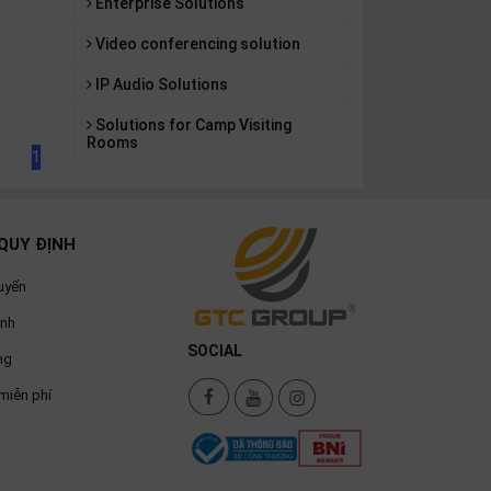
Enterprise Solutions
Video conferencing solution
IP Audio Solutions
Solutions for Camp Visiting
Rooms
1
QUY ĐỊNH
uyển
ành
SOCIAL
ng
miễn phí