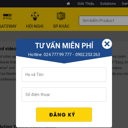
Giới Thiệu
Solutions
Ser
GATEWAY
HỘI NGHỊ
SP KHÁC
TƯ VẤN MIỄN PHÍ
nd video solutions for large rooms
Hotline: 024.777.99.777 - 0902.253.263
d video appliance is designed for an engaging and flexible Microsoft Teams room
elieves that every person and every organization can embrace the power of "Easy, H
ration" and knows the importance of having a partner who can deliver innovative
Your Needs. Yealink video audio solutions for large meeting rooms can help you cre
 conferencing experience
lution Yealink Zoom Room