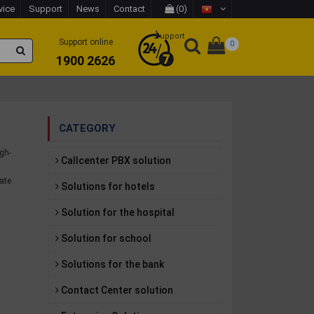
vice
Support
News
Contact
(0)
Support
Support online
0
1900 2626
CATEGORY
igh-
Callcenter PBX solution
ate
Solutions for hotels
Solution for the hospital
Solution for school
Solutions for the bank
Contact Center solution