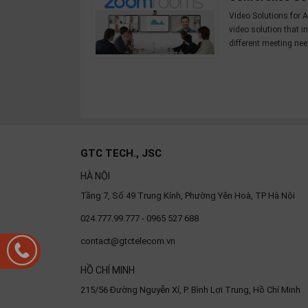
OTHOR
Video Solutions for 
video solution that 
CATEGORY
different meeting nee
Solution
Service
Support
Contact
GTC TECH., JSC
Giới
thiệu
HÀ NỘI
Tầng 7, Số 49 Trung Kính, Phường Yên Hoà, TP Hà Nội
LANGUAGE
024.777.99.777 - 0965 527 688
Tiếng
contact@gtctelecom.vn
việt
English
HỒ CHÍ MINH
215/56 Đường Nguyễn Xí, P. Bình Lợi Trung, Hồ Chí Minh