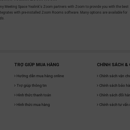
Any Meeting Space Yealink's Zoom partners with Zoom to provide you with the best
integrates with pre-installed Zoom Rooms software. Many options are available for
ds.
TRỢ GIÚP MUA HÀNG
CHÍNH SÁCH & 
Hướng dẫn mua hàng online
Chính sách vận ch
Trợ giúp thông tin
Chính sách bảo h
Hình thức thanh toán
Chính sách đổi hà
Hình thức mua hàng
Chính sách tư vấn 