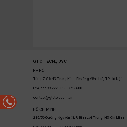
OTHOR
CATEGORY
Solution
Service
Support
Contact
GTC TECH., JSC
Giới
thiệu
HÀ NỘI
Tầng 7, Số 49 Trung Kính, Phường Yên Hoà, TP Hà Nội
LANGUAGE
024.777.99.777 - 0965 527 688
Tiếng
contact@gtctelecom.vn
việt
HỒ CHÍ MINH
English
215/56 Đường Nguyễn Xí, P. Bình Lợi Trung, Hồ Chí Minh
028.777.99.777 - 0965 527 688