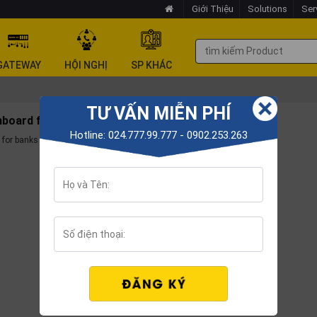
Giới Thiệu
Solutions
Ser
GATEWAY
HỘI NGHỊ
SP KHÁC
TƯ VẤN MIỄN PHÍ
hboard for banks
Hotline: 024.777.99.777 - 0902.253.263
 for banks