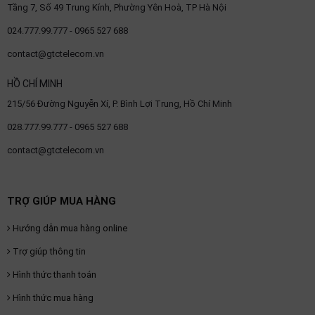
Tầng 7, Số 49 Trung Kính, Phường Yên Hoà, TP Hà Nội
OTHOR
024.777.99.777 - 0965 527 688
CATEGORY
contact@gtctelecom.vn
Solution
HỒ CHÍ MINH
Service
215/56 Đường Nguyễn Xí, P. Bình Lợi Trung, Hồ Chí Minh
Support
028.777.99.777 - 0965 527 688
Contact
contact@gtctelecom.vn
Giới
thiệu
TRỢ GIÚP MUA HÀNG
LANGUAGE
Hướng dẫn mua hàng online
Tiếng
việt
Trợ giúp thông tin
Hình thức thanh toán
English
Hình thức mua hàng