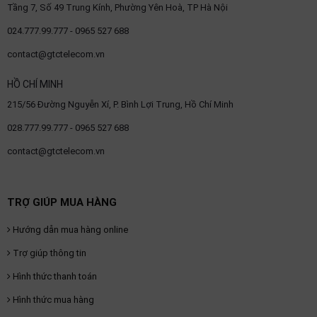
Tầng 7, Số 49 Trung Kính, Phường Yên Hoà, TP Hà Nội
OTHOR
024.777.99.777 - 0965 527 688
CATEGORY
contact@gtctelecom.vn
Solution
HỒ CHÍ MINH
Service
215/56 Đường Nguyễn Xí, P. Bình Lợi Trung, Hồ Chí Minh
Support
028.777.99.777 - 0965 527 688
Contact
contact@gtctelecom.vn
Giới
thiệu
TRỢ GIÚP MUA HÀNG
LANGUAGE
Hướng dẫn mua hàng online
Tiếng
việt
Trợ giúp thông tin
Hình thức thanh toán
English
Hình thức mua hàng