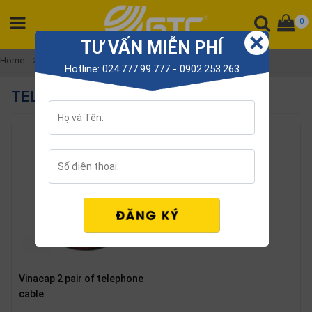
0
TƯ VẤN MIỄN PHÍ
CATEGORY
Home
Telephone cable
Hotline: 024.777.99.777 - 0902.253.263
PRODUCT
TELEPHONE CABLE
Tổng
đài
Điện
thoại
Tai
nghe
Gateway
Hội
nghị
SP
Vinacap 2 pair of telephone
khác
cable