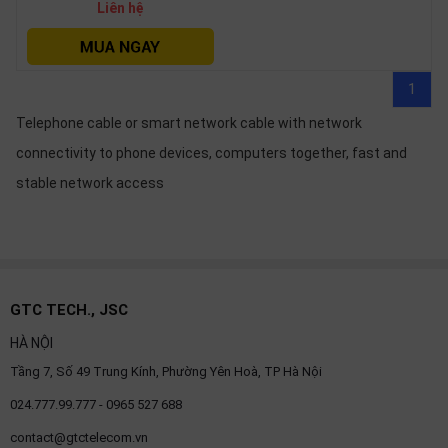
Liên hệ
OTHOR
CATEGORY
Solution
1
Telephone cable or smart network cable with network
Service
connectivity to phone devices, computers together, fast and
Support
stable network access
Contact
Giới
thiệu
LANGUAGE
GTC TECH., JSC
Tiếng
HÀ NỘI
việt
Tầng 7, Số 49 Trung Kính, Phường Yên Hoà, TP Hà Nội
English
024.777.99.777 - 0965 527 688
contact@gtctelecom.vn