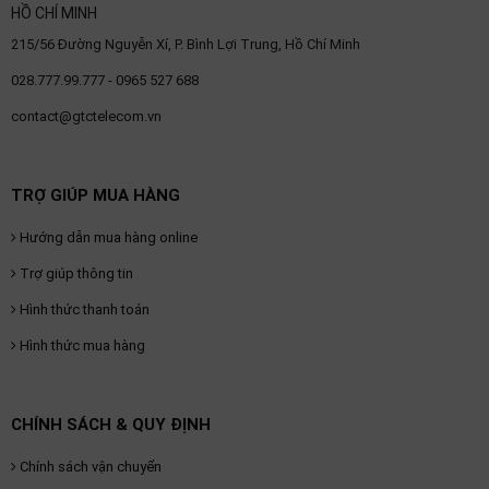
HỒ CHÍ MINH
OTHOR
215/56 Đường Nguyễn Xí, P. Bình Lợi Trung, Hồ Chí Minh
CATEGORY
028.777.99.777 - 0965 527 688
Solution
contact@gtctelecom.vn
Service
Support
TRỢ GIÚP MUA HÀNG
Contact
Hướng dẫn mua hàng online
Giới
thiệu
Trợ giúp thông tin
Hình thức thanh toán
LANGUAGE
Hình thức mua hàng
Tiếng
việt
CHÍNH SÁCH & QUY ĐỊNH
English
Chính sách vận chuyển