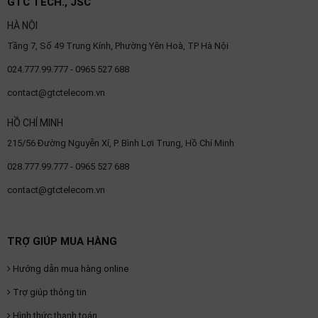
GTC TECH., JSC
HÀ NỘI
Tầng 7, Số 49 Trung Kính, Phường Yên Hoà, TP Hà Nội
024.777.99.777 - 0965 527 688
contact@gtctelecom.vn
HỒ CHÍ MINH
215/56 Đường Nguyễn Xí, P. Bình Lợi Trung, Hồ Chí Minh
028.777.99.777 - 0965 527 688
contact@gtctelecom.vn
TRỢ GIÚP MUA HÀNG
Hướng dẫn mua hàng online
Trợ giúp thông tin
Hình thức thanh toán