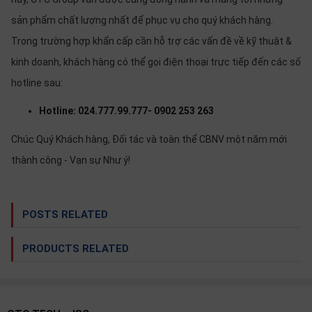
OTHOR
sản phẩm chất lượng nhất để phục vụ cho quý khách hàng.
CATEGORY
Trong trường hợp khẩn cấp cần hỗ trợ các vấn đề về kỹ thuật &
Solution
kinh doanh, khách hàng có thể gọi điện thoại trực tiếp đến các số
hotline sau:
Service
Hotline: 024.777.99.777- 0902 253 263
Support
Contact
Chúc Quý Khách hàng, Đối tác và toàn thể CBNV một năm mới
thành công - Vạn sự Như ý!
Giới
thiệu
LANGUAGE
POSTS RELATED
Tiếng
việt
PRODUCTS RELATED
English