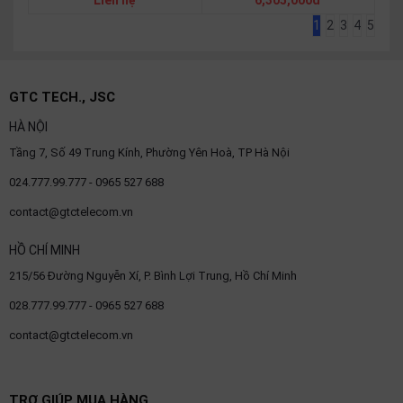
Liên hệ
6,305,000đ
1
2
3
4
5
GTC TECH., JSC
HÀ NỘI
Tầng 7, Số 49 Trung Kính, Phường Yên Hoà, TP Hà Nội
024.777.99.777 - 0965 527 688
contact@gtctelecom.vn
HỒ CHÍ MINH
215/56 Đường Nguyễn Xí, P. Bình Lợi Trung, Hồ Chí Minh
028.777.99.777 - 0965 527 688
contact@gtctelecom.vn
TRỢ GIÚP MUA HÀNG