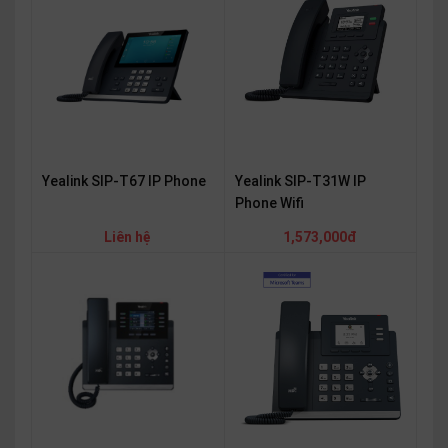
OTHOR
CATEGORY
Solution
Service
Support
Yealink SIP-T67 IP Phone
Yealink SIP-T31W IP
Contact
Phone Wifi
Giới
Liên hệ
1,573,000đ
thiệu
LANGUAGE
Tiếng
việt
English