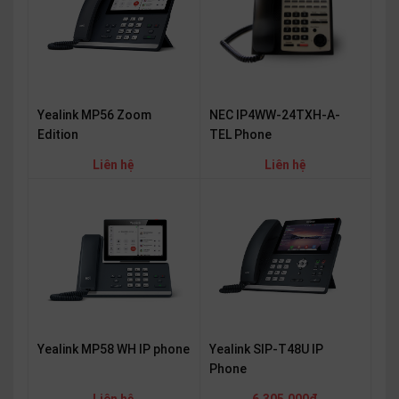
Yealink MP56 Zoom
NEC IP4WW-24TXH-A-
Edition
TEL Phone
Liên hệ
Liên hệ
Yealink MP58 WH IP phone
Yealink SIP-T48U IP
Phone