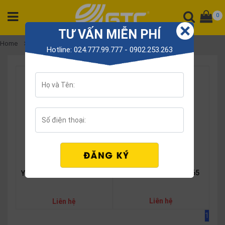
0
TƯ VẤN MIỄN PHÍ
CATEGORY
Home
Yealink MeetingBoard
Hotline: 024.777.99.777 - 0902.253.263
PRODUCT
Tổng
đài
Điện
thoại
Tai
nghe
Gateway
Yealink MeetingBoard 65
Yealink MeetingBoard 86
Hội
nghị
SP
Liên hệ
Liên hệ
khác
1