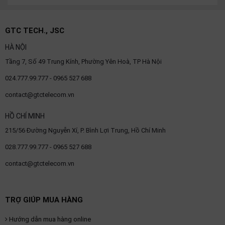
OTHOR
CATEGORY
GTC TECH., JSC
Solution
HÀ NỘI
Tầng 7, Số 49 Trung Kính, Phường Yên Hoà, TP Hà Nội
Service
024.777.99.777 - 0965 527 688
Support
contact@gtctelecom.vn
Contact
HỒ CHÍ MINH
Giới
thiệu
215/56 Đường Nguyễn Xí, P. Bình Lợi Trung, Hồ Chí Minh
028.777.99.777 - 0965 527 688
LANGUAGE
contact@gtctelecom.vn
Tiếng
việt
English
TRỢ GIÚP MUA HÀNG
Hướng dẫn mua hàng online