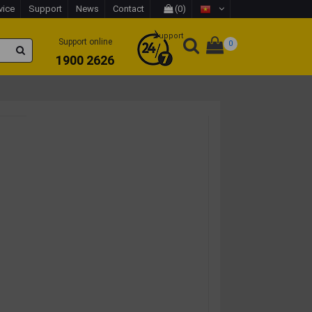
vice
Support
News
Contact
(0)
Support
Support online
0
1900 2626