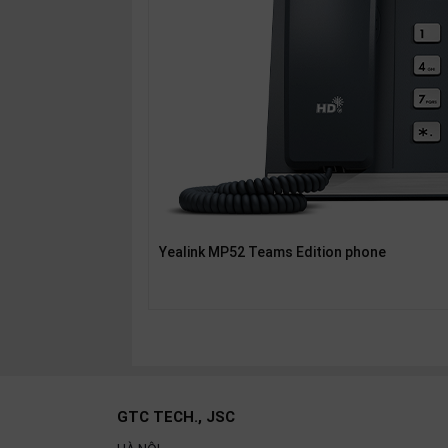
OTHOR
CATEGORY
Solution
Service
Support
Contact
Giới
thiệu
Yealink MP52 Teams Edition phone
LANGUAGE
Tiếng
việt
English
GTC TECH., JSC