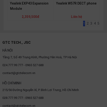
Yealink EXP43 Expansion
Yealink W57R DECT phone
Module
2,359,500đ
Liên hệ
1
2
3
4
5
GTC TECH., JSC
HÀ NỘI
Tầng 7, Số 49 Trung Kính, Phường Yên Hoà, TP Hà Nội
024.777.99.777 - 0965 527 688
contact@gtctelecom.vn
HỒ CHÍ MINH
215/56 Đường Nguyễn Xí, P. Bình Lợi Trung, Hồ Chí Minh
028.777.99.777 - 0965 527 688
contact@gtctelecom.vn