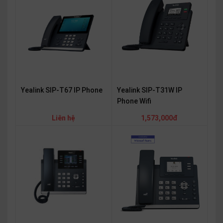
OTHOR
CATEGORY
Solution
Service
Support
Yealink SIP-T67 IP Phone
Yealink SIP-T31W IP
Contact
Phone Wifi
Giới
Liên hệ
1,573,000đ
thiệu
LANGUAGE
Tiếng
việt
English