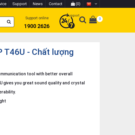
vice
Support
News
Contact
(0)
Support
Support online
0
1900 2626
IP T46U - Chất lượng
mmunication tool with better overall
U gives you great sound quality and crystal
rability.
ight