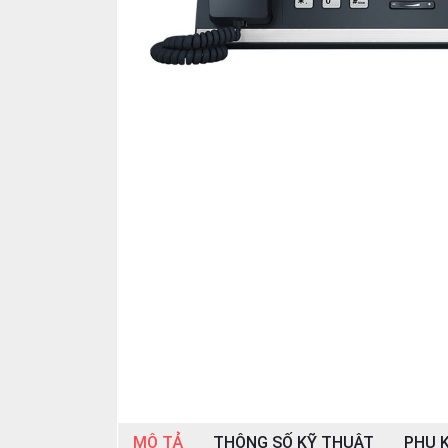
OTHOR
CATEGORY
Solution
Service
Support
Contact
Giới
thiệu
LANGUAGE
Tiếng
việt
English
MÔ TẢ
THÔNG SỐ KỸ THUẬT
PHỤ K