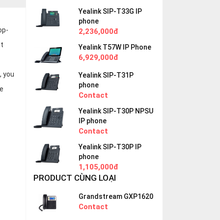
Yealink SIP-T33G IP
phone
op-
2,236,000đ
nt
Yealink T57W IP Phone
6,929,000đ
, you
Yealink SIP-T31P
phone
he
Contact
Yealink SIP-T30P NPSU
IP phone
Contact
Yealink SIP-T30P IP
phone
1,105,000đ
PRODUCT CÙNG LOẠI
Grandstream GXP1620
Contact