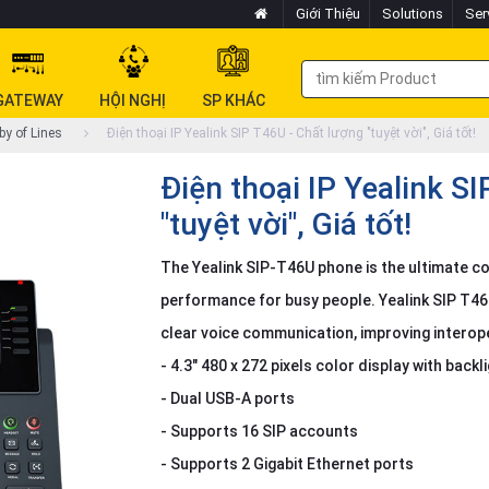
Giới Thiệu
Solutions
Ser
GATEWAY
HỘI NGHỊ
SP KHÁC
by of Lines
Điện thoại IP Yealink SIP T46U - Chất lượng "tuyệt vời", Giá tốt!
Điện thoại IP Yealink S
"tuyệt vời", Giá tốt!
The Yealink SIP-T46U phone is the ultimate co
performance for busy people. Yealink SIP T46
clear voice communication, improving interope
- 4.3" 480 x 272 pixels color display with backl
- Dual USB-A ports
- Supports 16 SIP accounts
- Supports 2 Gigabit Ethernet ports