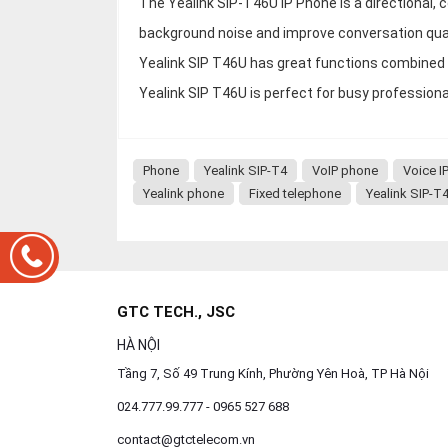
The Yealink SIP-T46U IP Phone is a directional, 
background noise and improve conversation quali
Yealink SIP T46U has great functions combined w
Yealink SIP T46U is perfect for busy professional
Phone
Yealink SIP-T4
VoIP phone
Voice I
Yealink phone
Fixed telephone
Yealink SIP-T
GTC TECH., JSC
HÀ NỘI
Tầng 7, Số 49 Trung Kính, Phường Yên Hoà, TP Hà Nội
024.777.99.777 - 0965 527 688
contact@gtctelecom.vn