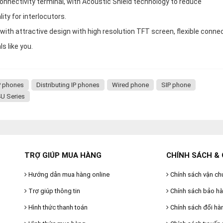
connectivity terminal, with Acoustic Shield technology to reduce
ty for interlocutors.
ith attractive design with high resolution TFT screen, flexible connec
s like you.
P phones
Distributing IP phones
Wired phone
SIP phone
4U Series
TRỢ GIÚP MUA HÀNG
CHÍNH SÁCH & 
Hướng dẫn mua hàng online
Chính sách vận ch
Trợ giúp thông tin
Chính sách bảo h
Hình thức thanh toán
Chính sách đổi hà