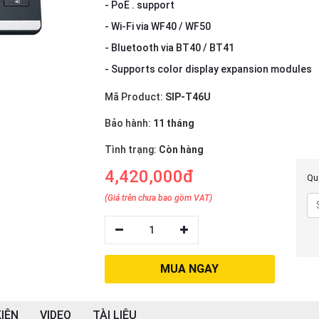
- PoE . support
- Wi-Fi via WF40 / WF50
- Bluetooth via BT40 / BT41
- Supports color display expansion modules
Mã Product:
SIP-T46U
Bảo hành:
11 tháng
Tình trạng:
Còn hàng
4,420,000đ
Quý
(Giá trên chưa bao gồm VAT)
1
MUA NGAY
IỆN
VIDEO
TÀI LIỆU