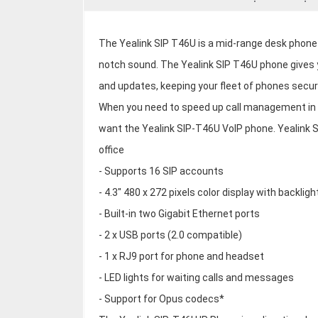
The Yealink SIP T46U is a mid-range desk phone 
notch sound. The Yealink SIP T46U phone gives 
and updates, keeping your fleet of phones secur
When you need to speed up call management in 
want the Yealink SIP-T46U VoIP phone. Yealink 
office
- Supports 16 SIP accounts
- 4.3" 480 x 272 pixels color display with backligh
- Built-in two Gigabit Ethernet ports
- 2 x USB ports (2.0 compatible)
- 1 x RJ9 port for phone and headset
- LED lights for waiting calls and messages
- Support for Opus codecs*