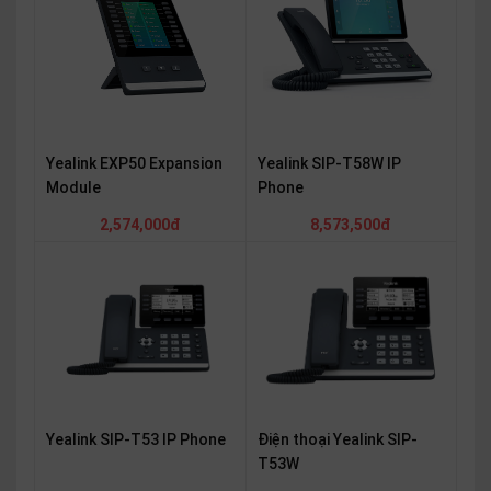
OTHOR
CATEGORY
Solution
Service
Yealink EXP50 Expansion
Yealink SIP-T58W IP
Support
Module
Phone
Contact
2,574,000đ
8,573,500đ
Giới
thiệu
LANGUAGE
Tiếng
việt
English
Yealink SIP-T53 IP Phone
Điện thoại Yealink SIP-
T53W