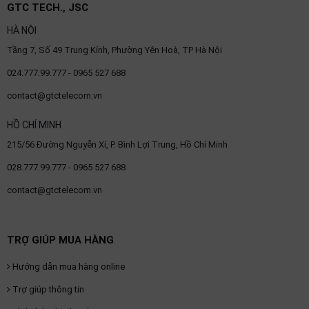
GTC TECH., JSC
HÀ NỘI
Tầng 7, Số 49 Trung Kính, Phường Yên Hoà, TP Hà Nội
024.777.99.777 - 0965 527 688
contact@gtctelecom.vn
HỒ CHÍ MINH
215/56 Đường Nguyễn Xí, P. Bình Lợi Trung, Hồ Chí Minh
028.777.99.777 - 0965 527 688
contact@gtctelecom.vn
TRỢ GIÚP MUA HÀNG
Hướng dẫn mua hàng online
Trợ giúp thông tin