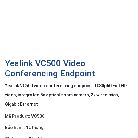
OTHOR
CATEGORY
Solution
Service
Support
Contact
Yealink VC500 Video
Conferencing Endpoint
Giới
thiệu
Yealink VC500 video conferencing endpoint: 1080p60 Full HD
LANGUAGE
video, integrated 5x optical zoom camera, 2x wired mics,
Gigabit Ethernet
Tiếng
việt
Mã Product:
VC500
English
Bảo hành:
12 tháng