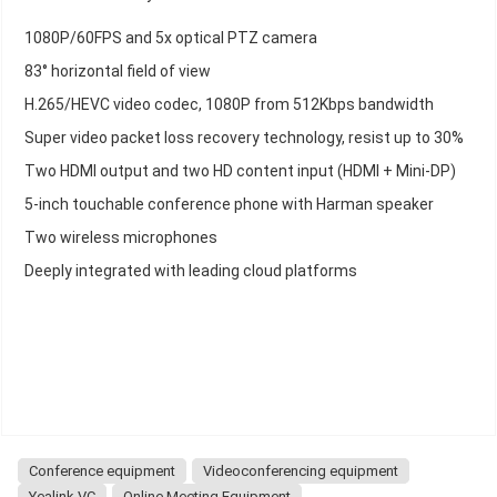
1080P/60FPS and 5x optical PTZ camera
83° horizontal field of view
H.265/HEVC video codec, 1080P from 512Kbps bandwidth
Super video packet loss recovery technology, resist up to 30%
Two HDMI output and two HD content input (HDMI + Mini-DP)
5-inch touchable conference phone with Harman speaker
Two wireless microphones
Deeply integrated with leading cloud platforms
Conference equipment
Videoconferencing equipment
Yealink VC
Online Meeting Equipment