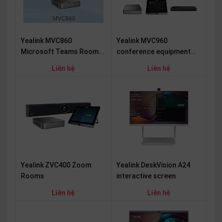
OTHOR
CATEGORY
Yealink MVC860
Yealink MVC960
Solution
Microsoft Teams Rooms
conference equipment
Service
Conference System
set
Liên hệ
Liên hệ
Support
Contact
Giới
thiệu
LANGUAGE
Yealink ZVC400 Zoom
Yealink DeskVision A24
Tiếng
Rooms
interactive screen
việt
Liên hệ
Liên hệ
English