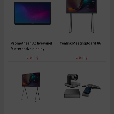
Promethean ActivePanel
Yealink MeetingBoard 86
9 interactive display
Liên hệ
Liên hệ