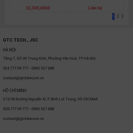
32,300,000đ
Liên hệ
1
2
3
GTC TECH., JSC
HÀ NỘI
Tầng 7, Số 49 Trung Kính, Phường Yên Hoà, TP Hà Nội
024.777.99.777 - 0965 527 688
contact@gtctelecom.vn
HỒ CHÍ MINH
215/56 Đường Nguyễn Xí, P. Bình Lợi Trung, Hồ Chí Minh
028.777.99.777 - 0965 527 688
contact@gtctelecom.vn