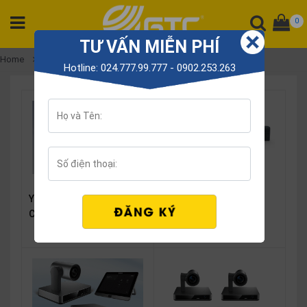
0
TƯ VẤN MIỄN PHÍ
CATEGORY
Home
Yealink video conference system
Hotline: 024.777.99.777 - 0902.253.263
PRODUCT
Tổng
đài
Điện
thoại
Tai
nghe
Yealink UVC84-BYOD
Yealink UVC40-BYOD
Gateway
Conference Equipment
Conference Kit
Kit
Liên hệ
Liên hệ
Hội
nghị
SP
khác