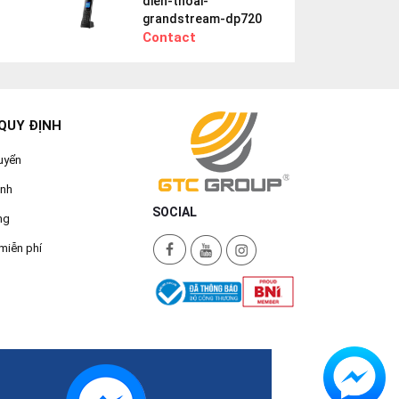
dien-thoai-
grandstream-dp720
Contact
QUY ĐỊNH
uyển
ành
SOCIAL
ng
miễn phí