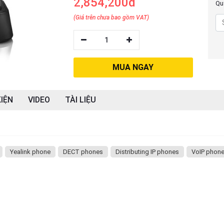
2,854,200đ
Quý
(Giá trên chưa bao gồm VAT)
1
MUA NGAY
IỆN
VIDEO
TÀI LIỆU
Yealink phone
DECT phones
Distributing IP phones
VoIP phon