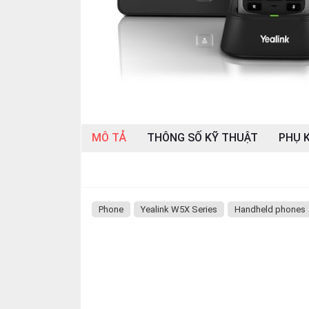
OTHOR
CATEGORY
Solution
Service
Support
Contact
MÔ TẢ
THÔNG SỐ KỸ THUẬT
PHỤ K
Giới
thiệu
LANGUAGE
Phone
Yealink W5X Series
Handheld phones
Tiếng
việt
English