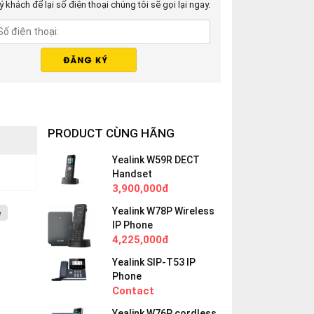
 khách để lại số điện thoại chúng tôi sẽ gọi lại ngay.
PRODUCT CÙNG HÃNG
Yealink W59R DECT
Handset
3,900,000đ
Yealink W78P Wireless
e
IP Phone
4,225,000đ
Yealink SIP-T53 IP
Phone
Contact
Yealink W76P cordless