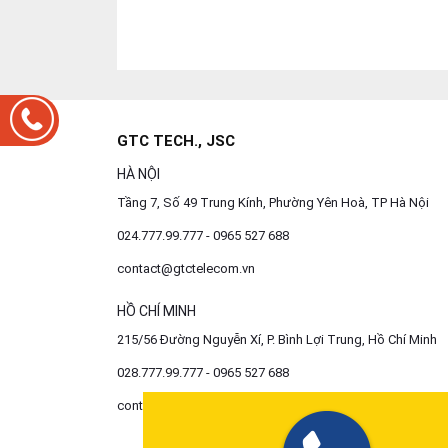
GTC TECH., JSC
HÀ NỘI
Tầng 7, Số 49 Trung Kính, Phường Yên Hoà, TP Hà Nội
024.777.99.777 - 0965 527 688
contact@gtctelecom.vn
HỒ CHÍ MINH
215/56 Đường Nguyễn Xí, P. Bình Lợi Trung, Hồ Chí Minh
028.777.99.777 - 0965 527 688
contact@gtctelecom.vn