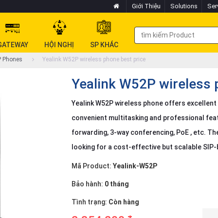
Giới Thiệu
Solutions
Ser
GATEWAY
HỘI NGHỊ
SP KHÁC
P Phones
Yealink W52P wireless phone best price
Yealink W52P wireless 
Yealink W52P wireless phone offers excellent
convenient multitasking and professional feat
forwarding, 3-way conferencing, PoE , etc. The
looking for a cost-effective but scalable SI
Mã Product:
Yealink-W52P
Bảo hành:
0 tháng
Tình trạng:
Còn hàng