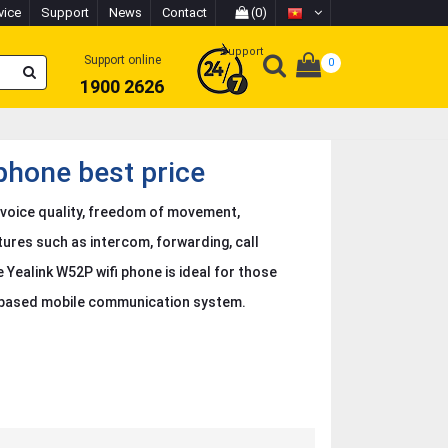
vice
Support
News
Contact
(0)
Support
Support online
0
1900 2626
phone best price
 voice quality, freedom of movement,
ures such as intercom, forwarding, call
 Yealink W52P wifi phone is ideal for those
P-based mobile communication system.