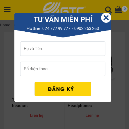
0
TƯ VẤN MIỄN PHÍ
CATEGORY
Home
Yealink WH headphones
Hotline: 024.777.99.777 - 0902.253.263
PRODUCT
Tổng
đài
Điện
thoại
Tai
nghe
Gateway
Yealink WH63 Portable
Yealink WH62 Portable
Hội
nghị
headset
Headphones
SP
Liên hệ
Liên hệ
khác