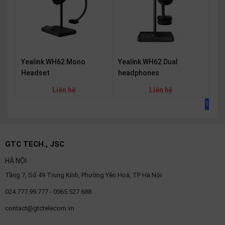
Yealink WH62 Mono
Yealink WH62 Dual
Headset
headphones
Liên hệ
Liên hệ
1
GTC TECH., JSC
HÀ NỘI
Tầng 7, Số 49 Trung Kính, Phường Yên Hoà, TP Hà Nội
024.777.99.777 - 0965 527 688
contact@gtctelecom.vn