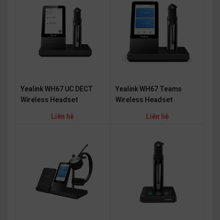
OTHOR
CATEGORY
Solution
Service
Support
Yealink WH67 UC DECT
Yealink WH67 Teams
Contact
Wireless Headset
Wireless Headset
Giới
Liên hệ
Liên hệ
thiệu
LANGUAGE
Tiếng
việt
English