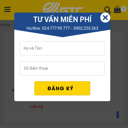
0
TƯ VẤN MIỄN PHÍ
CATEGORY
Home
Yealink WHD6xx
Hotline: 024.777.99.777 - 0902.253.263
PRODUCT
Tổng
đài
Điện
thoại
Tai
nghe
Gateway
Yealink WHD622 headset
Hội
nghị
Liên hệ
SP
1
khác