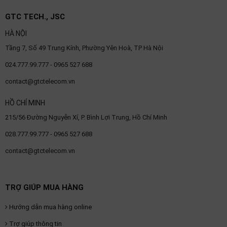
OTHOR
GTC TECH., JSC
CATEGORY
HÀ NỘI
Solution
Tầng 7, Số 49 Trung Kính, Phường Yên Hoà, TP Hà Nội
Service
024.777.99.777 - 0965 527 688
Support
contact@gtctelecom.vn
Contact
HỒ CHÍ MINH
Giới
215/56 Đường Nguyễn Xí, P. Bình Lợi Trung, Hồ Chí Minh
thiệu
028.777.99.777 - 0965 527 688
LANGUAGE
contact@gtctelecom.vn
Tiếng
việt
TRỢ GIÚP MUA HÀNG
English
Hướng dẫn mua hàng online
Trợ giúp thông tin